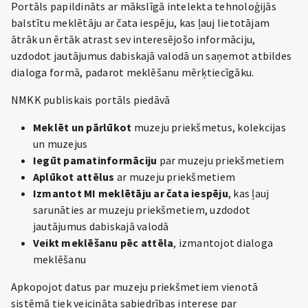
Portāls papildināts ar mākslīgā intelekta tehnoloģijās
balstītu meklētāju ar čata iespēju, kas ļauj lietotājam
ātrāk un ērtāk atrast sev interesējošo informāciju,
uzdodot jautājumus dabiskajā valodā un saņemot atbildes
dialoga formā, padarot meklēšanu mērķtiecīgāku.
NMKK publiskais portāls piedāvā
Meklēt un pārlūkot
muzeju priekšmetus, kolekcijas
un muzejus
Iegūt pamatinformāciju
par muzeju priekšmetiem
Aplūkot attēlus
ar muzeju priekšmetiem
Izmantot MI meklētāju ar čata iespēju
, kas ļauj
sarunāties ar muzeju priekšmetiem, uzdodot
jautājumus dabiskajā valodā
Veikt meklēšanu pēc attēla
, izmantojot dialoga
meklēšanu
Apkopojot datus par muzeju priekšmetiem vienotā
sistēmā tiek veicināta sabiedrības interese par