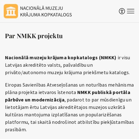
Par NMKK projektu
Nacionālā muzeju krājuma kopkatalogs (NMKK)
ir visu
Latvijas akreditēto valsts, pašvaldību un
privāto/autonomo muzeju krājuma priekšmetu katalogs.
Eiropas Savienības Atveseļošanas un noturības mehānisma
plāna projekta ietvaros īstenota
NMKK publiskā portāla
pārbūve un modernizācija
, padarot to par mūsdienīgu un
lietotājam ērtu Latvijas akreditētajos muzejos uzkrātā
kultūras mantojuma izplatīšanas un popularizēšanas
platformu, tai skaitā nodrošinot atbilstību piekļūstamības
prasībām.