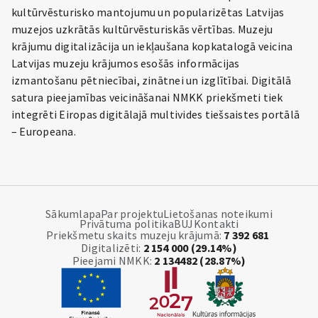
kultūrvēsturisko mantojumu un popularizētas Latvijas
muzejos uzkrātās kultūrvēsturiskās vērtības. Muzeju
krājumu digitalizācija un iekļaušana kopkatalogā veicina
Latvijas muzeju krājumos esošās informācijas
izmantošanu pētniecībai, zinātnei un izglītībai. Digitālā
satura pieejamības veicināšanai NMKK priekšmeti tiek
integrēti Eiropas digitālajā multivides tiešsaistes portālā
– Europeana.
Sākumlapa
Par projektu
Lietošanas noteikumi
Privātuma politika
BUJ
Kontakti
Priekšmetu skaits muzeju krājumā:
7
392 681
Digitalizēti:
2 154 000 (29.14%)
Pieejami NMKK:
2 134482 (28.87%)